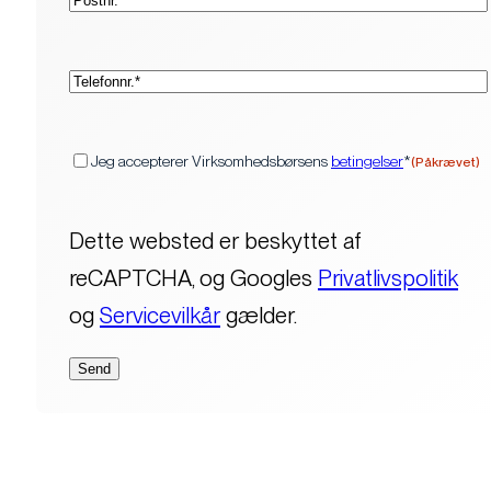
(Påkrævet)
Telefon*
(Påkrævet)
Samtykke
Jeg accepterer Virksomhedsbørsens
betingelser
*
(Påkrævet)
Dette websted er beskyttet af
reCAPTCHA, og Googles
Privatlivspolitik
og
Servicevilkår
gælder.