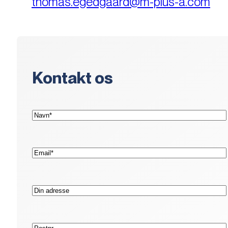
thomas.egedgaard@m-plus-a.com
Kontakt os
(Påkrævet)
Navn*
(Påkrævet)
E-
mail*
Adresse
Postnr.