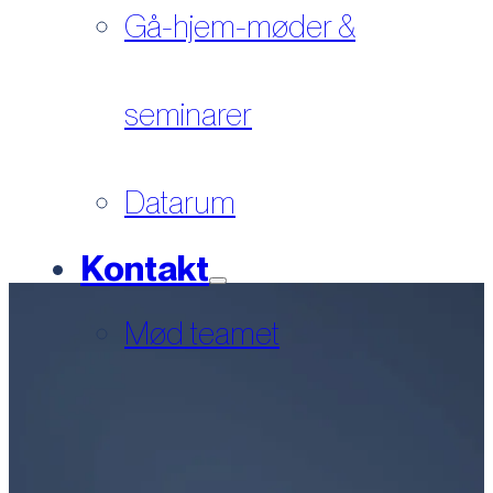
Gå-hjem-møder &
seminarer
Datarum
Kontakt
Mød teamet