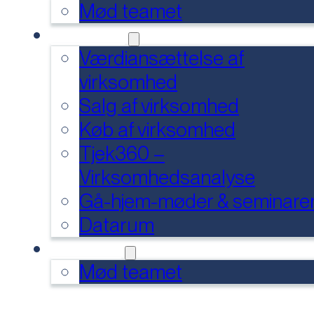
Mød teamet
SERVICES
Værdiansættelse af
virksomhed
Salg af virksomhed
Køb af virksomhed
Tjek360 –
Virksomhedsanalyse
Gå-hjem-møder & seminare
Datarum
KONTAKT
Mød teamet