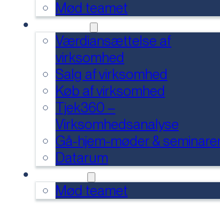
Mød teamet
SERVICES
Værdiansættelse af
virksomhed
Salg af virksomhed
Køb af virksomhed
Tjek360 –
Virksomhedsanalyse
Gå-hjem-møder & seminare
Datarum
KONTAKT
Mød teamet