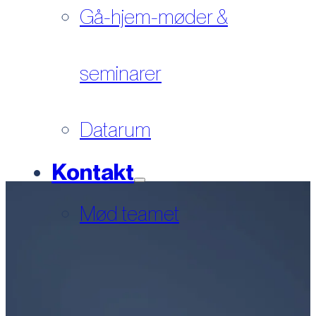
Gå-hjem-møder &
seminarer
Datarum
Kontakt
Mød teamet