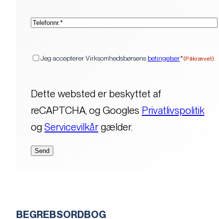
(Påkrævet)
Telefon*
(Påkrævet)
Samtykke
Jeg accepterer Virksomhedsbørsens
betingelser
*
(Påkrævet)
Dette websted er beskyttet af
reCAPTCHA, og Googles
Privatlivspolitik
og
Servicevilkår
gælder.
BEGREBSORDBOG