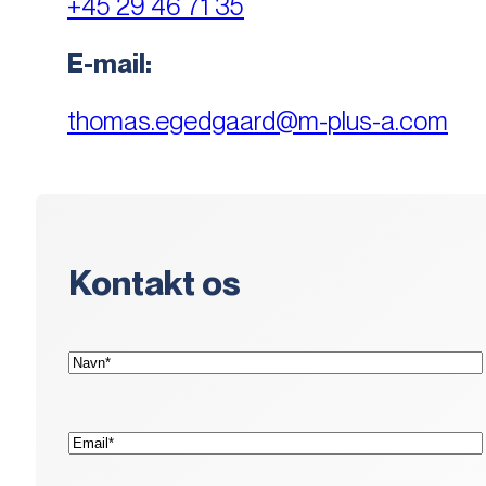
+45 29 46 71 35
E-mail:
thomas.egedgaard@m-plus-a.com
Kontakt os
(Påkrævet)
Navn*
(Påkrævet)
E-
mail*