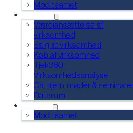
Mød teamet
SERVICES
Værdiansættelse af
virksomhed
Salg af virksomhed
Køb af virksomhed
Tjek360 –
Virksomhedsanalyse
Gå-hjem-møder & seminare
Datarum
KONTAKT
Mød teamet