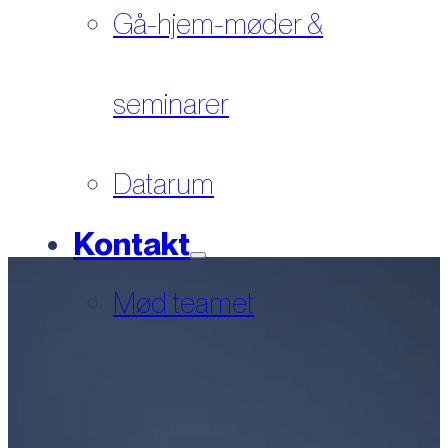
Gå-hjem-møder &
seminarer
Datarum
Kontakt
Mød teamet