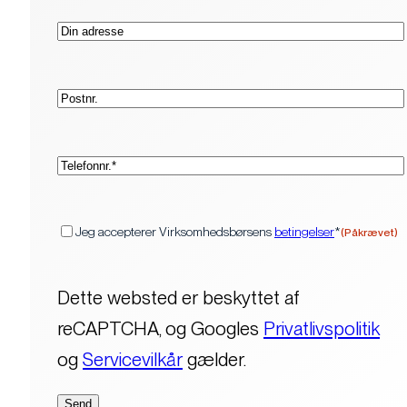
Adresse
Postnr.
(Påkrævet)
Telefon*
(Påkrævet)
Samtykke
Jeg accepterer Virksomhedsbørsens
betingelser
*
(Påkrævet)
Dette websted er beskyttet af
reCAPTCHA, og Googles
Privatlivspolitik
og
Servicevilkår
gælder.