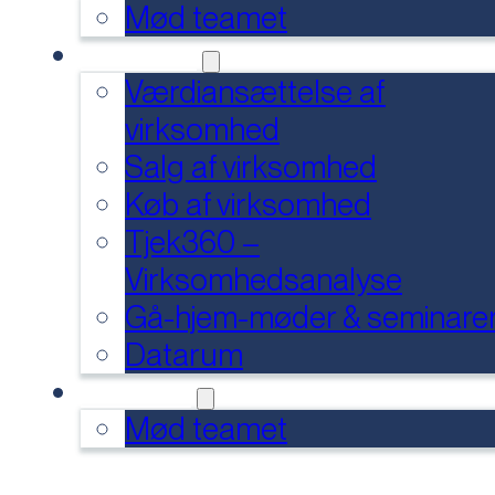
Mød teamet
SERVICES
Værdiansættelse af
virksomhed
Salg af virksomhed
Køb af virksomhed
Tjek360 –
Virksomhedsanalyse
Gå-hjem-møder & seminare
Datarum
KONTAKT
Mød teamet