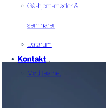
Gå-hjem-møder &
seminarer
Datarum
Kontakt
Mød teamet