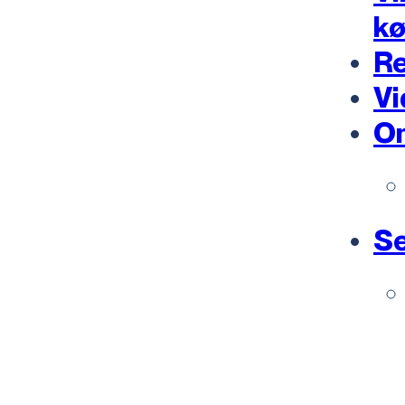
k
Re
Vi
O
Se