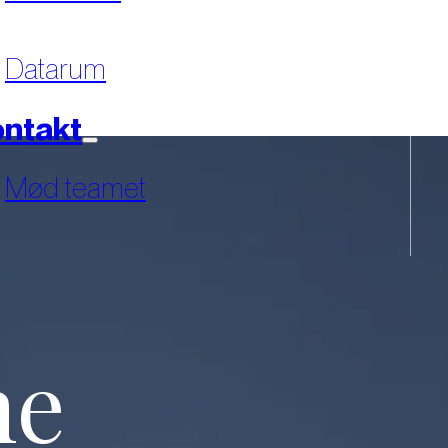
Datarum
ntakt
Mød teamet
ne