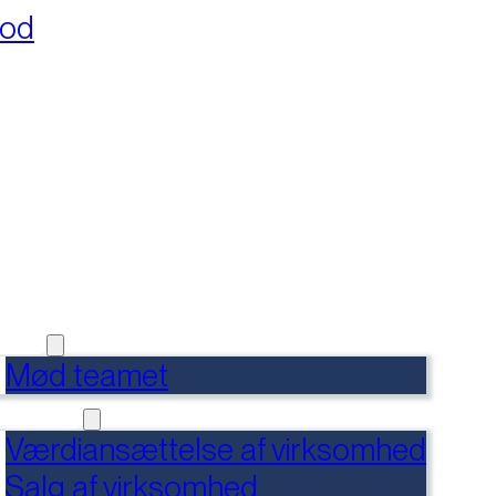
fod
RSIDE
FERENCER
DENSBANK
 OS
Mød teamet
RVICES
Værdiansættelse af virksomhed
Salg af virksomhed