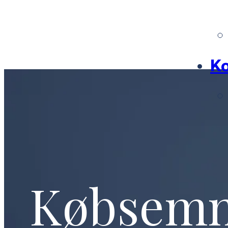
Ko
Købsem