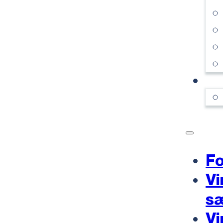
KO
Fo
Vi
s
Vi