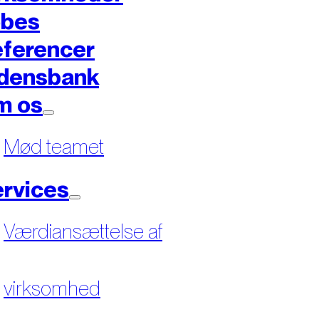
øbes
ferencer
densbank
m os
Mød teamet
rvices
Værdiansættelse af
virksomhed