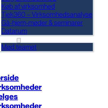
Køb af virksomhed
Tjek360 – Virksomhedsanalyse
Gå-hjem-møder & seminarer
Datarum
NTAKT
Mød teamet
rside
rksomheder
ælges
rksomheder