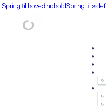
Spring til hovedindhold
Spring til side
Part of M+A Group 
FO
RE
VI
OM
SE