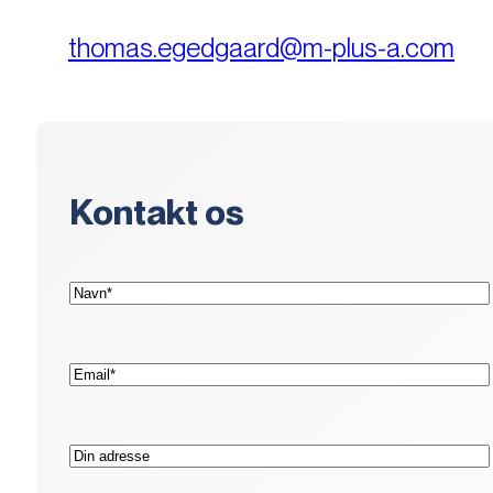
thomas.egedgaard@m-plus-a.com
Kontakt os
(Påkrævet)
Navn*
(Påkrævet)
E-
mail*
Adresse