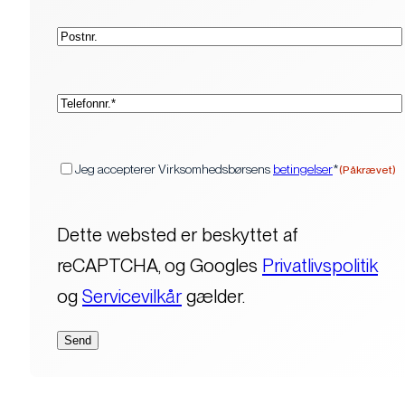
Postnr.
(Påkrævet)
Telefon*
(Påkrævet)
Samtykke
Jeg accepterer Virksomhedsbørsens
betingelser
*
(Påkrævet)
Dette websted er beskyttet af
reCAPTCHA, og Googles
Privatlivspolitik
og
Servicevilkår
gælder.