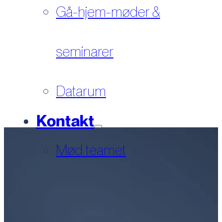
Gå-hjem-møder &
seminarer
Datarum
Kontakt
Mød teamet