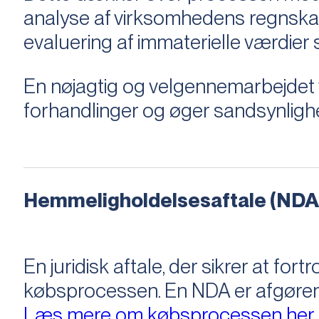
analyse af virksomhedens regnska
evaluering af immaterielle værdie
En nøjagtig og velgennemarbejdet v
forhandlinger og øger sandsynligh
Hemmeligholdelsesaftale (NDA
En juridisk aftale, der sikrer at f
købsprocessen​​. En NDA er afgøre
Læs mere om købsprocessen her.