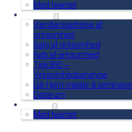
Mød teamet
SERVICES
Værdiansættelse af
virksomhed
Salg af virksomhed
Køb af virksomhed
Tjek360 –
Virksomhedsanalyse
Gå-hjem-møder & seminare
Datarum
KONTAKT
Mød teamet