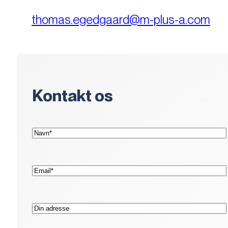
thomas.egedgaard@m-plus-a.com
Kontakt os
(Påkrævet)
Navn*
(Påkrævet)
E-
mail*
Adresse