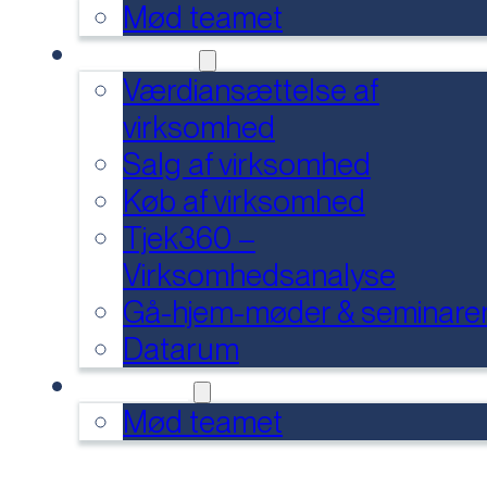
Mød teamet
SERVICES
Værdiansættelse af
virksomhed
Salg af virksomhed
Køb af virksomhed
Tjek360 –
Virksomhedsanalyse
Gå-hjem-møder & seminare
Datarum
KONTAKT
Mød teamet