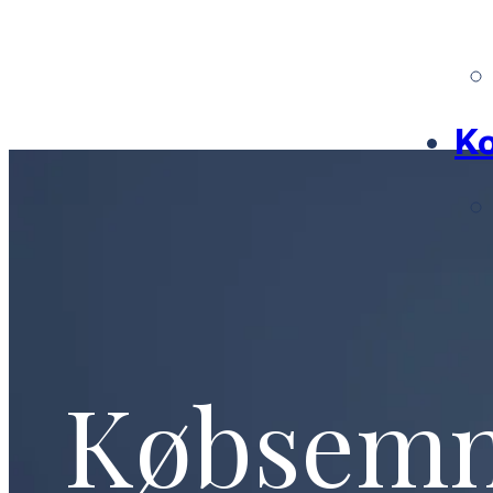
Ko
Købsem