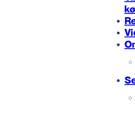
k
Re
Vi
O
Se