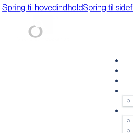
Spring til hovedindhold
Spring til side
Part of M+A Group 
FO
RE
VI
OM
SE