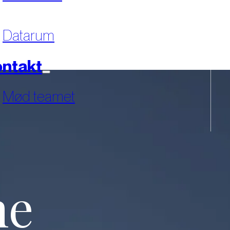
Datarum
ntakt
Mød teamet
ne