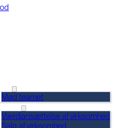
fod
RSIDE
FERENCER
DENSBANK
 OS
Mød teamet
RVICES
Værdiansættelse af virksomhed
Salg af virksomhed