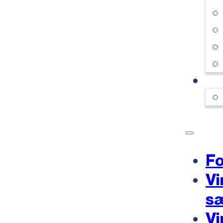
KO
Fo
Vi
s
Vi