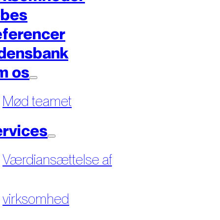
øbes
ferencer
densbank
m os
Mød teamet
rvices
Værdiansættelse af
virksomhed