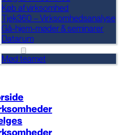
Køb af virksomhed
Tjek360 – Virksomhedsanalyse
Gå-hjem-møder & seminarer
Datarum
NTAKT
Mød teamet
rside
rksomheder
ælges
rksomheder