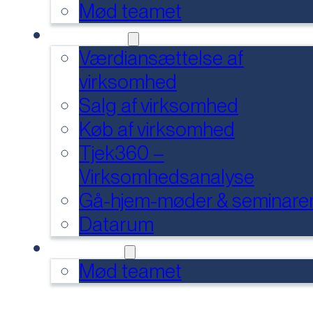
Mød teamet
SERVICES
Værdiansættelse af
virksomhed
Salg af virksomhed
Køb af virksomhed
Tjek360 –
Virksomhedsanalyse
Gå-hjem-møder & seminare
Datarum
KONTAKT
Mød teamet