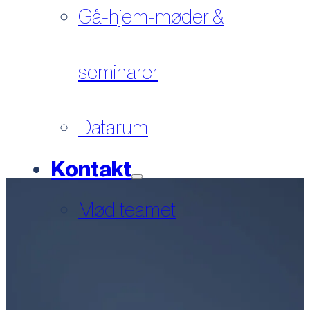
Gå-hjem-møder &
seminarer
Datarum
Kontakt
Mød teamet