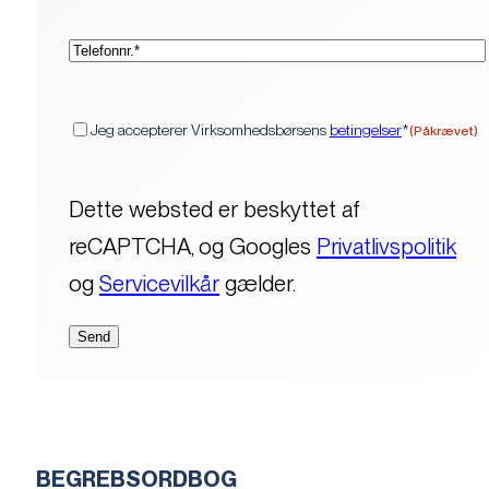
(Påkrævet)
Telefon*
(Påkrævet)
Samtykke
Jeg accepterer Virksomhedsbørsens
betingelser
*
(Påkrævet)
Dette websted er beskyttet af
reCAPTCHA, og Googles
Privatlivspolitik
og
Servicevilkår
gælder.
BEGREBSORDBOG