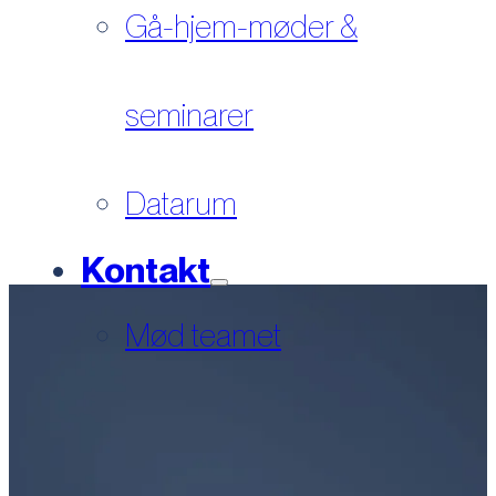
Gå-hjem-møder &
seminarer
Datarum
Kontakt
Mød teamet