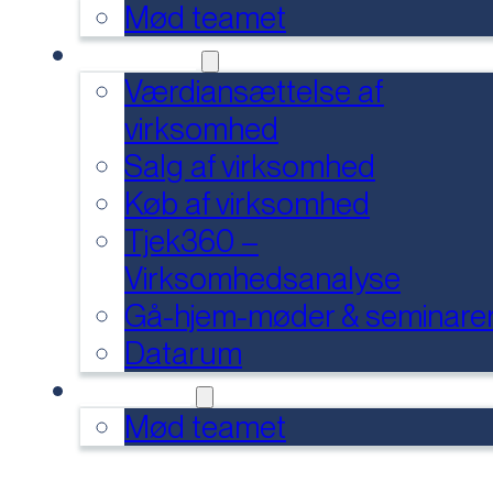
Mød teamet
SERVICES
Værdiansættelse af
virksomhed
Salg af virksomhed
Køb af virksomhed
Tjek360 –
Virksomhedsanalyse
Gå-hjem-møder & seminare
Datarum
KONTAKT
Mød teamet