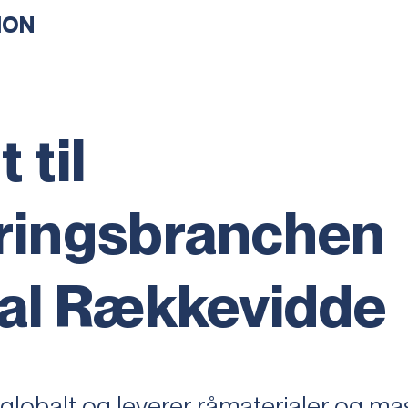
ION
 til
ringsbranchen
al Rækkevidde
lobalt og leverer råmaterialer og mask