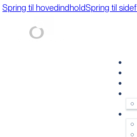
Spring til hovedindhold
Spring til side
Part of M+A Group 
FO
RE
VI
OM
SE