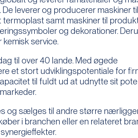
 De leverer og producerer maskiner ti
et termoplast samt maskiner til produkt
eringssymboler og dekorationer. Der
 kemisk service.
dag til over 40 lande. Med øgede
re et stort udviklingspotentiale for fi
kapacitet til fuldt ud at udnytte sit pote
 markeder.
s og sælges til andre større nærligg
køber i branchen eller en relateret bra
synergieffekter.