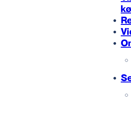
k
Re
Vi
O
Se