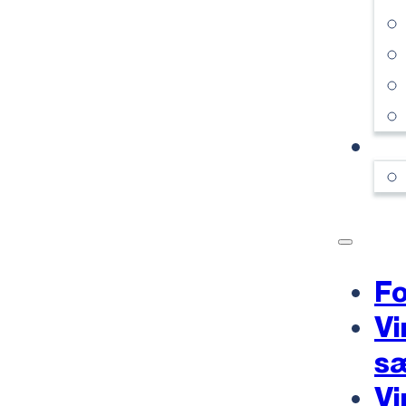
KO
Fo
Vi
s
Vi