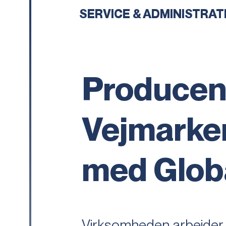
SERVICE & ADMINISTRAT
Producent
Vejmarke
med Glob
Virksomheden arbejder g