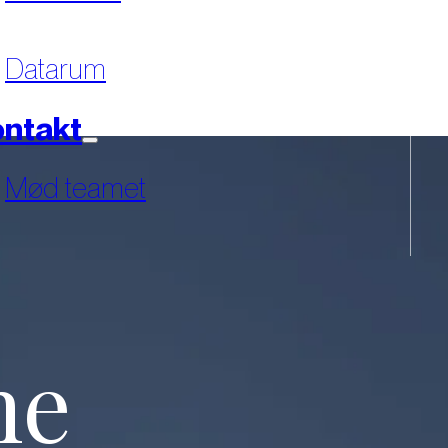
Datarum
ntakt
Mød teamet
ne