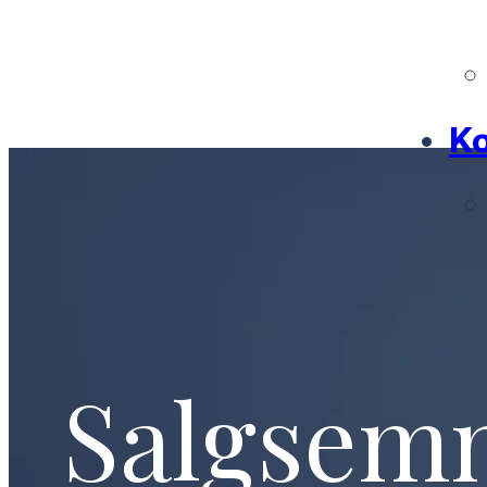
Ko
Salgsem