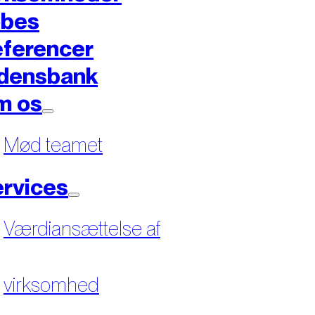
øbes
ferencer
densbank
m os
Mød teamet
rvices
Værdiansættelse af
virksomhed