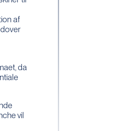
l
ion af
udover
rmaet, da
ntiale
ende
nche vil