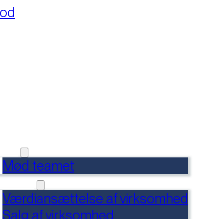
fod
RSIDE
FERENCER
DENSBANK
 OS
Mød teamet
RVICES
Værdiansættelse af virksomhed
Salg af virksomhed