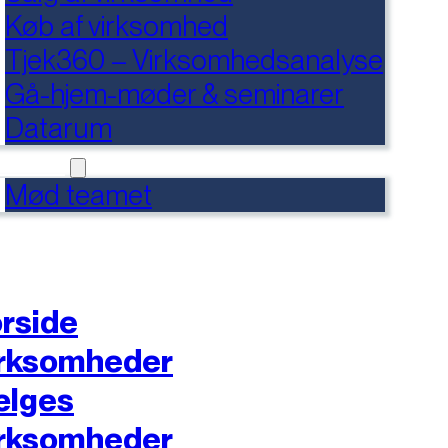
Køb af virksomhed
Tjek360 – Virksomhedsanalyse
Gå-hjem-møder & seminarer
Datarum
NTAKT
Mød teamet
rside
rksomheder
ælges
rksomheder