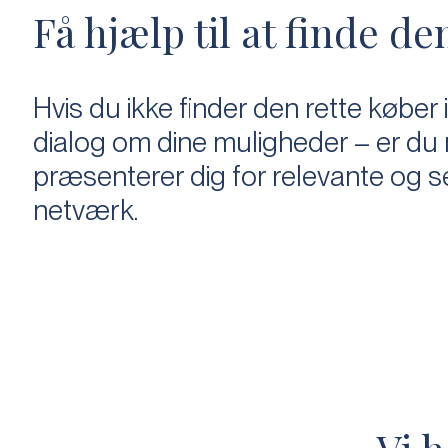
Få hjælp til at finde de
Hvis du ikke finder den rette k
ø
ber 
dialog om dine muligheder
–
er du 
pr
æ
senterer dig for relevante og s
netv
æ
rk.