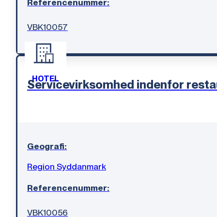
Referencenummer:
VBK10057
HOTEL
Servicevirksomhed indenfor rest
Geografi:
Region Syddanmark
Referencenummer:
VBK10056