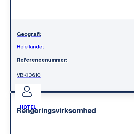
Geografi:
Hele landet
Referencenummer:
VBK10610
HOTEL
Rengøringsvirksomhed