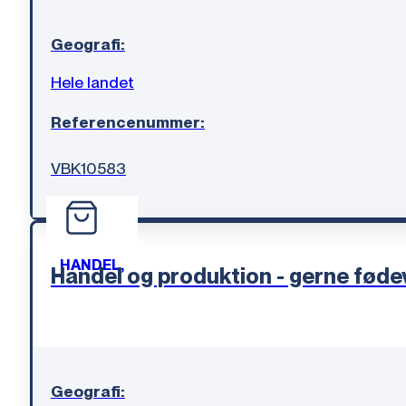
Geografi:
Hele landet
Referencenummer:
VBK10583
HANDEL,
Handel og produktion - gerne føde
Geografi: