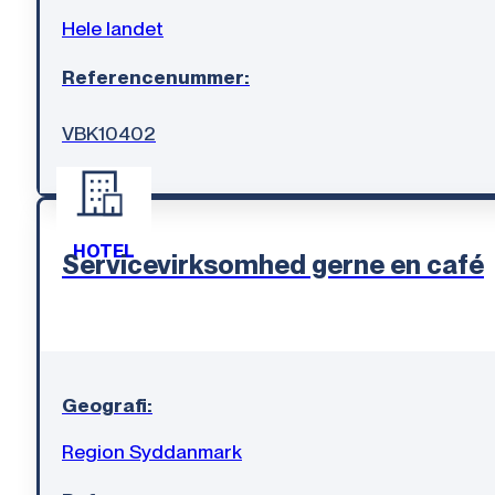
Hele landet
Referencenummer:
VBK10402
HOTEL
Servicevirksomhed gerne en café
Geografi:
Region Syddanmark