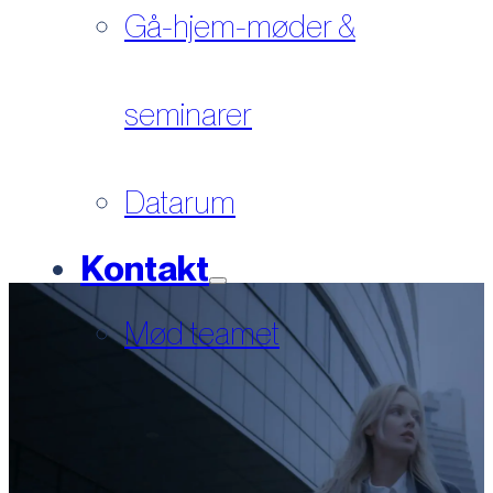
Gå-hjem-møder &
seminarer
Datarum
Kontakt
Mød teamet