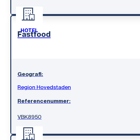
HOTEL
Fastfood
Geografi:
Region Hovedstaden
Referencenummer:
VBK8950