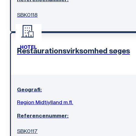
SBK0118
HOTEL
Restaurationsvirksomhed søges
Geografi:
Region Midtjylland m.fl.
Referencenummer:
SBK0117