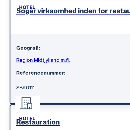
HOTEL
Søger virksomhed inden for resta
Geografi:
Region Midtjylland m.fl.
Referencenummer:
SBK0111
HOTEL
Restauration