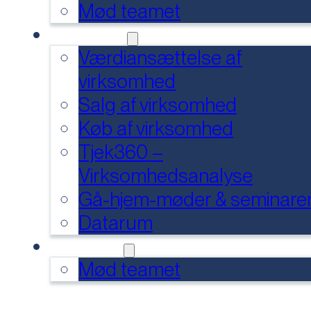
Mød teamet
SERVICES
Værdiansættelse af
virksomhed
Salg af virksomhed
Køb af virksomhed
Tjek360 –
Virksomhedsanalyse
Gå-hjem-møder & seminare
Datarum
KONTAKT
Mød teamet