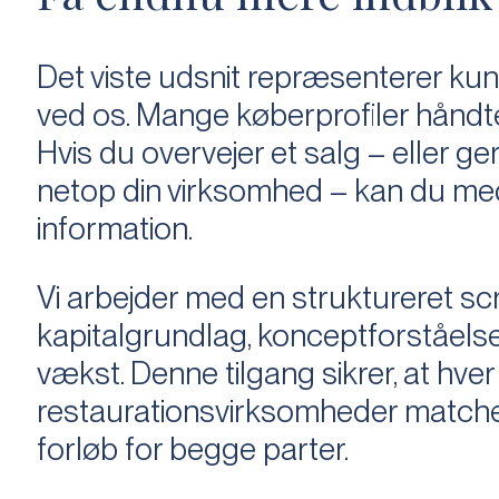
Det viste udsnit repr
æ
senterer kun
ved os. Mange k
ø
berprofiler h
å
ndte
Hvis du overvejer et salg
–
eller ger
netop din virksomhed
–
kan du med 
information.
Vi arbejder med en struktureret scr
kapitalgrundlag, konceptforst
å
else
v
æ
kst. Denne tilgang sikrer, at hver
restaurationsvirksomheder matcher
forl
ø
b for begge parter.