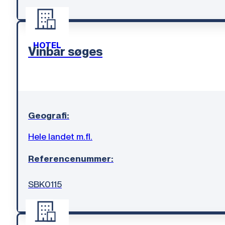
HOTEL
Vinbar søges
Geografi:
Hele landet m.fl.
Referencenummer:
SBK0115