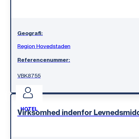
Geografi:
Region Hovedstaden
Referencenummer:
VBK8755
HOTEL
Virksomhed indenfor Levnedsmid