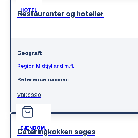
HOTEL
Restauranter og hoteller
Geografi:
Region Midtjylland m.fl.
Referencenummer:
VBK8920
EJENDOM,
Cateringkøkken søges