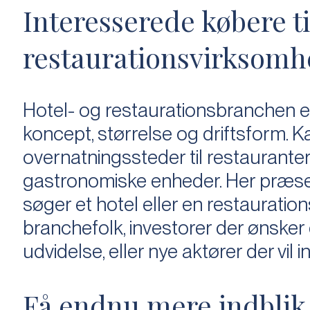
Interesserede købere ti
restaurationsvirksomh
Hotel- og restaurationsbranchen er
koncept, st
ø
rrelse og driftsform. K
overnatningssteder til restauranter
gastronomiske enheder. Her pr
æ
se
s
ø
ger et hotel eller en restaurati
branchefolk, investorer der
ø
nsker 
udvidelse, eller nye akt
ø
rer der vil i
Få endnu mere indblik