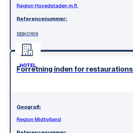
Region Hovedstaden m.fl.
Referencenummer:
SBK0169
HOTEL
Forretning inden for restauratio
Geografi:
Region Midtjylland
Referencenummer: