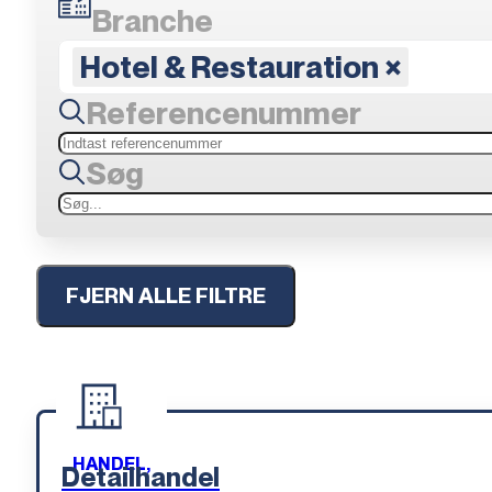
Branche
Hotel & Restauration
×
Referencenummer
Søg
FJERN ALLE FILTRE
HANDEL,
Detailhandel