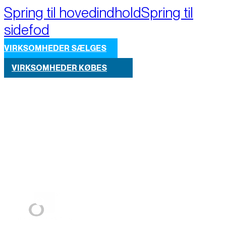
Spring til hovedindhold
Spring til
sidefod
VIRKSOMHEDER SÆLGES
VIRKSOMHEDER KØBES
Part of M+A Group 