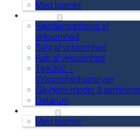
Mød teamet
SERVICES
Værdiansættelse af
virksomhed
Salg af virksomhed
Køb af virksomhed
Tjek360 –
Virksomhedsanalyse
Gå-hjem-møder & seminare
Datarum
KONTAKT
Mød teamet