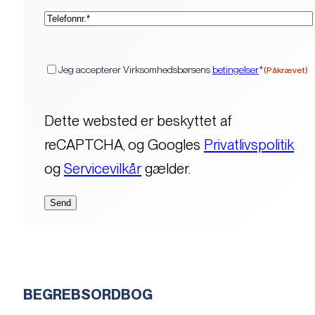
(Påkrævet)
Telefon*
(Påkrævet)
Samtykke
Jeg accepterer Virksomhedsbørsens
betingelser
*
(Påkrævet)
Dette websted er beskyttet af
reCAPTCHA, og Googles
Privatlivspolitik
og
Servicevilkår
gælder.
BEGREBSORDBOG