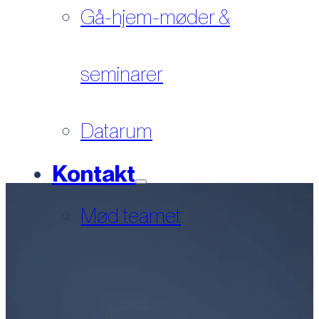
Gå-hjem-møder &
seminarer
Datarum
Kontakt
Mød teamet