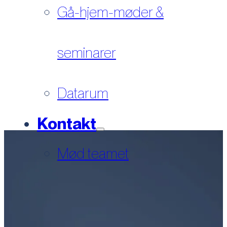
Gå-hjem-møder &
seminarer
Datarum
Kontakt
Mød teamet