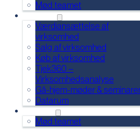
Mød teamet
SERVICES
Værdiansættelse af
virksomhed
Salg af virksomhed
Køb af virksomhed
Tjek360 –
Virksomhedsanalyse
Gå-hjem-møder & seminare
Datarum
KONTAKT
Mød teamet