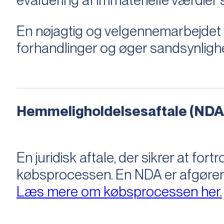
evaluering af immaterielle værdie
En nøjagtig og velgennemarbejdet v
forhandlinger og øger sandsynligh
Hemmeligholdelsesaftale (NDA
En juridisk aftale, der sikrer at f
købsprocessen​​. En NDA er afgøre
Læs mere om købsprocessen her.