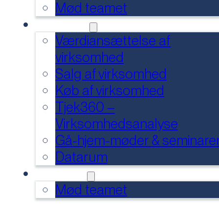
Mød teamet
SERVICES
Værdiansættelse af
virksomhed
Salg af virksomhed
Køb af virksomhed
Tjek360 –
Virksomhedsanalyse
Gå-hjem-møder & seminare
Datarum
KONTAKT
Mød teamet