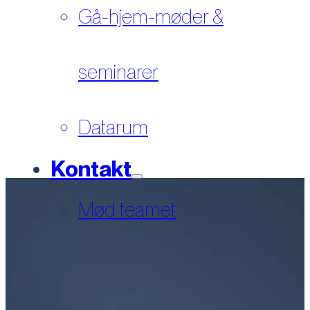
Gå-hjem-møder &
seminarer
Datarum
Kontakt
Mød teamet