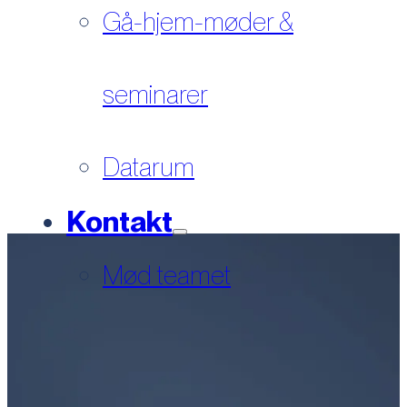
Gå-hjem-møder &
seminarer
Datarum
Kontakt
Mød teamet