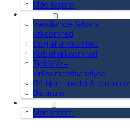
Mød teamet
SERVICES
Værdiansættelse af
virksomhed
Salg af virksomhed
Køb af virksomhed
Tjek360 –
Virksomhedsanalyse
Gå-hjem-møder & seminare
Datarum
KONTAKT
Mød teamet