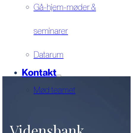
Gå-hjem-møder &
seminarer
Datarum
Kontakt
Mød teamet
Vidensbank