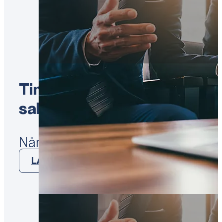
Timing & forberedelse: At s
salgsproces
Når en ejerleder overvejer at sælg
LÆS MERE