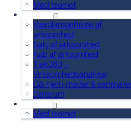
Mød teamet
SERVICES
Værdiansættelse af
virksomhed
Salg af virksomhed
Køb af virksomhed
Tjek360 –
Virksomhedsanalyse
Gå-hjem-møder & seminare
Datarum
KONTAKT
Mød teamet