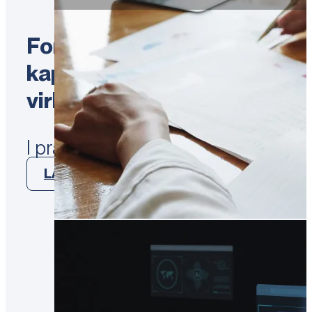
Forretningsparathed før væk
kapitalfremskaffelse, nye in
virksomheden – seminar 10
I praksis begynder de fleste vækst-
LÆS MERE