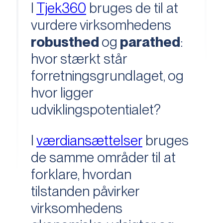
I
Tjek360
bruges de til at
vurdere virksomhedens
robusthed
og
parathed
:
hvor stærkt står
forretningsgrundlaget, og
hvor ligger
udviklingspotentialet?
I
værdiansættelser
bruges
de samme områder til at
forklare, hvordan
tilstanden påvirker
virksomhedens