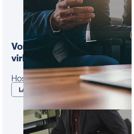
Vores mæglerteams: Et stæ
virksomhedstransaktioner
Hos Virksomhedsbørsen har vi siden
LÆS MERE